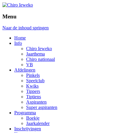
Menu
Naar de inhoud springen
Home
Info
Chiro Ieweko
Jaarthema
Chiro nationaal
VB
Afdelingen
Pinkels
Speelclub
Kwiks
Tippers
Tiptiens
Aspiranten
Super aspiranten
Programma
Boekje
Jaarkalender
Inschrijvingen