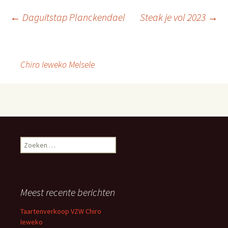
←
Daguitstap Planckendael
Steak je vol 2023
→
Berichtnavigatie
Chiro Ieweko Melsele
Zoeken naar:
Meest recente berichten
Taartenverkoop VZW Chiro
Ieweko