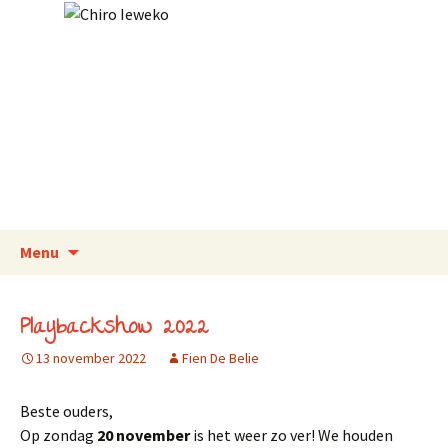
Naar de inhoud springen
Zoek
Menu
naar
Playbackshow 2022
13 november 2022
Fien De Belie
Beste ouders,
Op zondag
20 november
is het weer zo ver! We houden